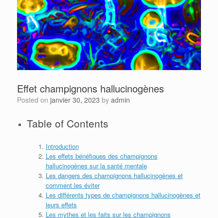
Effet champignons hallucinogènes
Posted on
janvier 30, 2023
by
admin
Table of Contents
Introduction
Les effets bénéfiques des champignons
hallucinogènes sur la santé mentale
Les dangers des champignons hallucinogènes et
comment les éviter
Les différents types de champignons hallucinogènes et
leurs effets
Les mythes et les faits sur les champignons