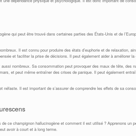
on et une dépendance physique et psychologique. Il est donc important de co
gène qui peut être trouvé dans certaines parties des États-Unis et de l’Eu
breux. Il est connu pour produire des états d’euphorie et de relaxation, ainsi
ensée et faciliter la prise de décisions. Il peut également aider à améliorer la c
 aussi nombreux. Sa consommation peut provoquer des maux de tête, des na
ars, et peut même entraîner des crises de panique. Il peut également entraî
et néfaste. Il est important de s’assurer de comprendre les effets de sa cons
zurescens
de ce champignon hallucinogène et comment il est utilisé ? Apprenons un peu pl
ut avoir à court et à long terme.