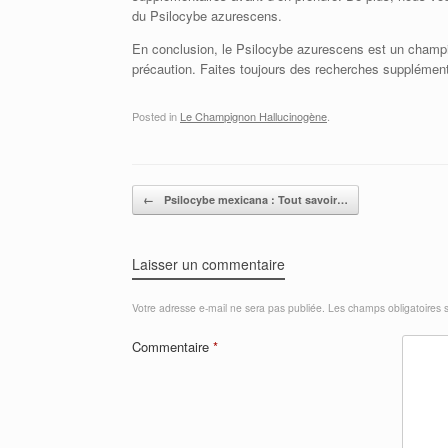
du Psilocybe azurescens.
En conclusion, le Psilocybe azurescens est un champign
précaution. Faites toujours des recherches supplément
Posted in
Le Champignon Hallucinogène
.
Post navigation
←
Psilocybe mexicana : Tout savoir…
Laisser un commentaire
Votre adresse e-mail ne sera pas publiée.
Les champs obligatoires 
Commentaire
*