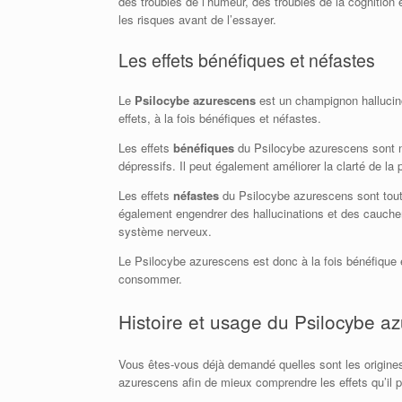
des troubles de l’humeur, des troubles de la cogniti
les risques avant de l’essayer.
Les effets bénéfiques et néfastes
Le
Psilocybe azurescens
est un champignon hallucino
effets, à la fois bénéfiques et néfastes.
Les effets
bénéfiques
du Psilocybe azurescens sont nom
dépressifs. Il peut également améliorer la clarté de la p
Les effets
néfastes
du Psilocybe azurescens sont tout
également engendrer des hallucinations et des cauchem
système nerveux.
Le Psilocybe azurescens est donc à la fois bénéfique 
consommer.
Histoire et usage du Psilocybe a
Vous êtes-vous déjà demandé quelles sont les origines 
azurescens afin de mieux comprendre les effets qu’il pe