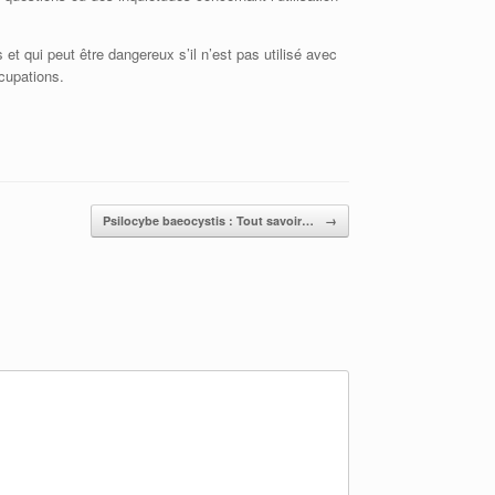
t qui peut être dangereux s’il n’est pas utilisé avec
cupations.
Psilocybe baeocystis : Tout savoir…
→