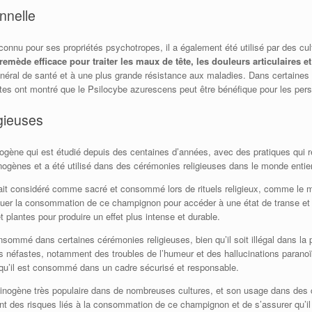
nnelle
onnu pour ses propriétés psychotropes, il a également été utilisé par des cult
mède efficace pour traiter les maux de tête, les douleurs articulaires 
général de santé et à une plus grande résistance aux maladies. Dans certaines
ntes ont montré que le Psilocybe azurescens peut être bénéfique pour les pers
gieuses
gène qui est étudié depuis des centaines d’années, avec des pratiques qui re
ogènes et a été utilisé dans des cérémonies religieuses dans le monde entier
it considéré comme sacré et consommé lors de rituels religieux, comme le mo
quer la consommation de ce champignon pour accéder à une état de transe et d
plantes pour produire un effet plus intense et durable.
sommé dans certaines cérémonies religieuses, bien qu’il soit illégal dans la
es néfastes, notamment des troubles de l’humeur et des hallucinations paranoï
qu’il est consommé dans un cadre sécurisé et responsable.
nogène très populaire dans de nombreuses cultures, et son usage dans des cé
cient des risques liés à la consommation de ce champignon et de s’assurer q