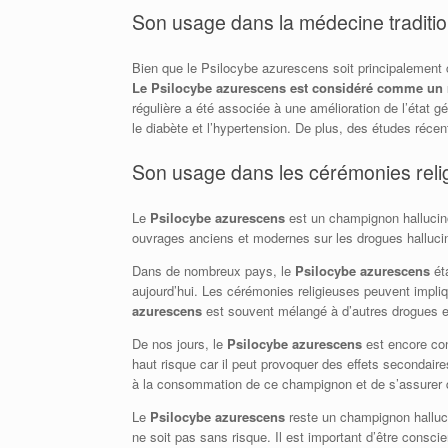
Son usage dans la médecine traditio
Bien que le Psilocybe azurescens soit principalement c
Le Psilocybe azurescens est considéré comme un re
régulière a été associée à une amélioration de l’état 
le diabète et l’hypertension. De plus, des études réce
Son usage dans les cérémonies reli
Le
Psilocybe azurescens
est un champignon hallucino
ouvrages anciens et modernes sur les drogues hallucin
Dans de nombreux pays, le
Psilocybe azurescens
éta
aujourd’hui. Les cérémonies religieuses peuvent impli
azurescens
est souvent mélangé à d’autres drogues et 
De nos jours, le
Psilocybe azurescens
est encore con
haut risque car il peut provoquer des effets secondair
à la consommation de ce champignon et de s’assurer 
Le
Psilocybe azurescens
reste un champignon halluci
ne soit pas sans risque. Il est important d’être cons