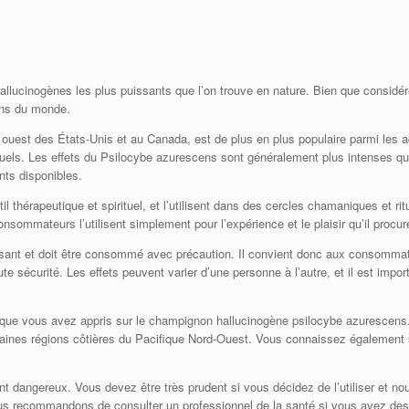
llucinogènes les plus puissants que l’on trouve en nature. Bien que consid
ions du monde.
ouest des États-Unis et au Canada, est de plus en plus populaire parmi les 
ituels. Les effets du Psilocybe azurescens sont généralement plus intenses q
nts disponibles.
l thérapeutique et spirituel, et l’utilisent dans des cercles chamaniques et ri
nsommateurs l’utilisent simplement pour l’expérience et le plaisir qu’il procur
ant et doit être consommé avec précaution. Il convient donc aux consommat
sécurité. Les effets peuvent varier d’une personne à l’autre, et il est importa
e que vous avez appris sur le champignon hallucinogène psilocybe azurescens
taines régions côtières du Pacifique Nord-Ouest. Vous connaissez également s
nt dangereux. Vous devez être très prudent si vous décidez de l’utiliser et 
s recommandons de consulter un professionnel de la santé si vous avez des q