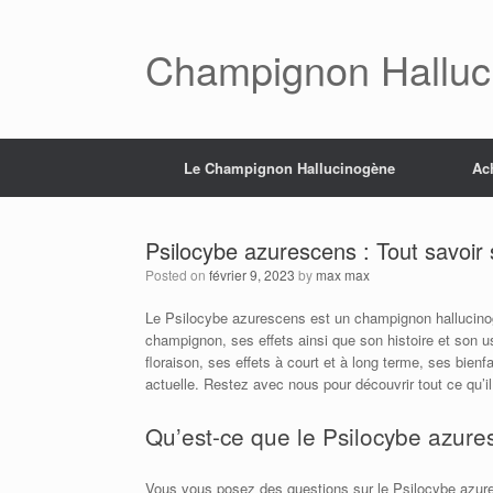
Skip
to
content
Champignon Halluc
Le Champignon Hallucinogène
Ac
Psilocybe azurescens : Tout savoir
Posted on
février 9, 2023
by
max max
Le Psilocybe azurescens est un champignon hallucinogè
champignon, ses effets ainsi que son histoire et son u
floraison, ses effets à court et à long terme, ses bienf
actuelle. Restez avec nous pour découvrir tout ce qu’il
Qu’est-ce que le Psilocybe azure
Vous vous posez des questions sur le Psilocybe azures