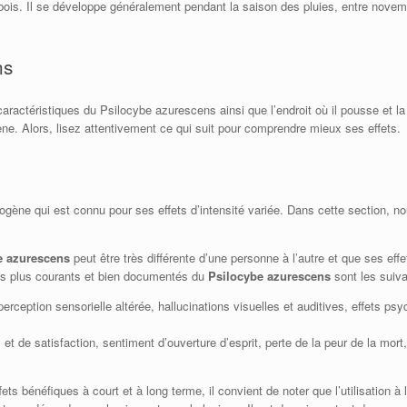
es bois. Il se développe généralement pendant la saison des pluies, entre nove
ns
aractéristiques du Psilocybe azurescens ainsi que l’endroit où il pousse et la
ne. Alors, lisez attentivement ce qui suit pour comprendre mieux ses effets.
ène qui est connu pour ses effets d’intensité variée. Dans cette section, nou
e azurescens
peut être très différente d’une personne à l’autre et que ses effe
les plus courants et bien documentés du
Psilocybe azurescens
sont les suiva
 perception sensorielle altérée, hallucinations visuelles et auditives, effets p
l et de satisfaction, sentiment d’ouverture d’esprit, perte de la peur de la mo
fets bénéfiques à court et à long terme, il convient de noter que l’utilisation à