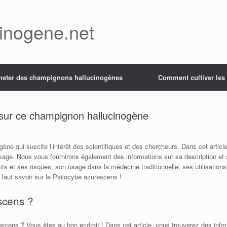
inogene.net
heter des champignons hallucinogènes
Comment cultiver le
 sur ce champignon hallucinogène
ne qui suscite l’intérêt des scientifiques et des chercheurs. Dans cet articl
sage. Nous vous fournirons également des informations sur sa description et se
aits et ses risques, son usage dans la médecine traditionnelle, ses utilisation
 faut savoir sur le Psilocybe azurescens !
scens ?
cens ? Vous êtes au bon endroit ! Dans cet article, vous trouverez des info