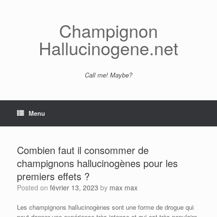
Skip
to
content
Champignon
Hallucinogene.net
Call me! Maybe?
Menu
Combien faut il consommer de
champignons hallucinogènes pour les
premiers effets ?
Posted on
février 13, 2023
by
max max
Les champignons hallucinogènes sont une forme de drogue qui
peut donner une expérience très intense et qui est très populaire