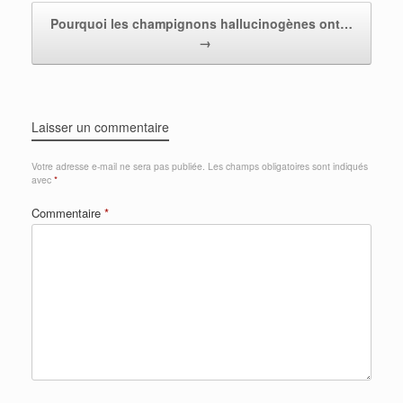
Pourquoi les champignons hallucinogènes ont…
→
Laisser un commentaire
Votre adresse e-mail ne sera pas publiée.
Les champs obligatoires sont indiqués
avec
*
Commentaire
*