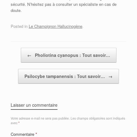
sécurité. N’hésitez pas à consulter un spécialiste en cas de
doute.
Posted in
Le Champignon Hallucinogène
.
Post navigation
←
Pholiotina cyanopus : Tout savoir…
Psilocybe tampanensis : Tout savoir…
→
Laisser un commentaire
Votre adresse e-mail ne sera pas publiée.
Les champs obligatoires sont indiqués
avec
*
Commentaire
*