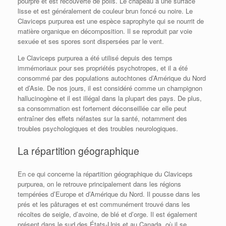
pourpre et est recouverte de poils. Le chapeau a une surface
lisse et est généralement de couleur brun foncé ou noire. Le
Claviceps purpurea est une espèce saprophyte qui se nourrit de
matière organique en décomposition. Il se reproduit par voie
sexuée et ses spores sont dispersées par le vent.
Le Claviceps purpurea a été utilisé depuis des temps
immémoriaux pour ses propriétés psychotropes, et il a été
consommé par des populations autochtones d’Amérique du Nord
et d’Asie. De nos jours, il est considéré comme un champignon
hallucinogène et il est illégal dans la plupart des pays. De plus,
sa consommation est fortement déconseillée car elle peut
entraîner des effets néfastes sur la santé, notamment des
troubles psychologiques et des troubles neurologiques.
La répartition géographique
En ce qui concerne la répartition géographique du Claviceps
purpurea, on le retrouve principalement dans les régions
tempérées d’Europe et d’Amérique du Nord. Il pousse dans les
prés et les pâturages et est communément trouvé dans les
récoltes de seigle, d’avoine, de blé et d’orge. Il est également
présent dans le sud des États-Unis et au Canada, où il se