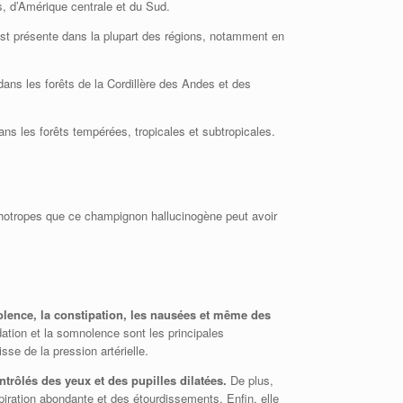
s, d’Amérique centrale et du Sud.
est présente dans la plupart des régions, notamment en
dans les forêts de la Cordillère des Andes et des
ans les forêts tempérées, tropicales et subtropicales.
ychotropes que ce champignon hallucinogène peut avoir
nolence, la constipation, les nausées et même des
dation et la somnolence sont les principales
se de la pression artérielle.
trôlés des yeux et des pupilles dilatées.
De plus,
ration abondante et des étourdissements. Enfin, elle