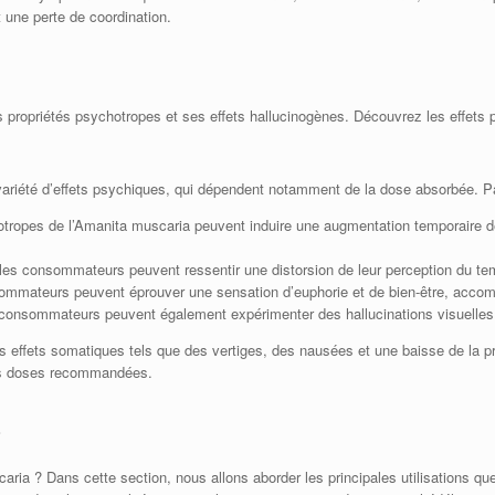
 une perte de coordination.
ropriétés psychotropes et ses effets hallucinogènes. Découvrez les effets ps
variété d’effets psychiques, qui dépendent notamment de la dose absorbée. Pa
otropes de l’Amanita muscaria peuvent induire une augmentation temporaire de l
les consommateurs peuvent ressentir une distorsion de leur perception du tem
nsommateurs peuvent éprouver une sensation d’euphorie et de bien-être, acco
ns consommateurs peuvent également expérimenter des hallucinations visuelles 
s effets somatiques tels que des vertiges, des nausées et une baisse de la 
les doses recommandées.
a
ria ? Dans cette section, nous allons aborder les principales utilisations qu