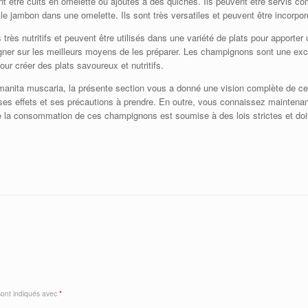
être cuits en omelette ou ajoutés à des quiches. Ils peuvent être servis 
e jambon dans une omelette. Ils sont très versatiles et peuvent être incorpor
 nutritifs et peuvent être utilisés dans une variété de plats pour apporter un
igner sur les meilleurs moyens de les préparer. Les champignons sont une exc
ur créer des plats savoureux et nutritifs.
Amanita muscaria, la présente section vous a donné une vision complète de 
ses effets et ses précautions à prendre. En outre, vous connaissez maintenan
que la consommation de ces champignons est soumise à des lois strictes et doi
sont indiqués avec
*