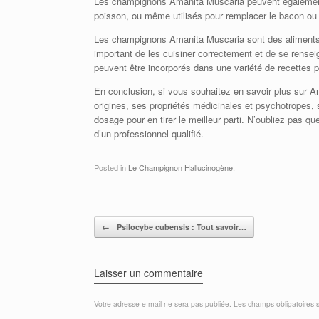
Les champignons Amanita Muscaria peuvent également 
poisson, ou même utilisés pour remplacer le bacon ou l
Les champignons Amanita Muscaria sont des aliments très
important de les cuisiner correctement et de se rense
peuvent être incorporés dans une variété de recettes po
En conclusion, si vous souhaitez en savoir plus sur 
origines, ses propriétés médicinales et psychotropes, 
dosage pour en tirer le meilleur parti. N’oubliez pas 
d’un professionnel qualifié.
Posted in
Le Champignon Hallucinogène
.
Post navigation
←
Psilocybe cubensis : Tout savoir…
Laisser un commentaire
Votre adresse e-mail ne sera pas publiée.
Les champs obligatoires 