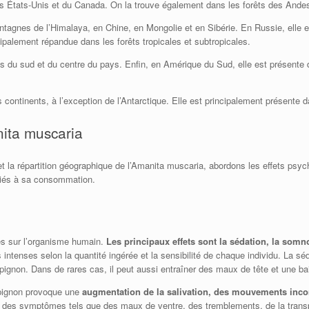
des États-Unis et du Canada. On la trouve également dans les forêts des Ande
tagnes de l’Himalaya, en Chine, en Mongolie et en Sibérie. En Russie, elle 
cipalement répandue dans les forêts tropicales et subtropicales.
ats du sud et du centre du pays. Enfin, en Amérique du Sud, elle est présente 
 continents, à l’exception de l’Antarctique. Elle est principalement présente d
nita muscaria
t la répartition géographique de l’Amanita muscaria, abordons les effets ps
ociés à sa consommation.
es sur l’organisme humain.
Les principaux effets sont la sédation, la som
intenses selon la quantité ingérée et la sensibilité de chaque individu. La sé
non. Dans de rares cas, il peut aussi entraîner des maux de tête et une bais
mpignon provoque une
augmentation de la salivation, des mouvements incon
 des symptômes tels que des maux de ventre, des tremblements, de la transpi