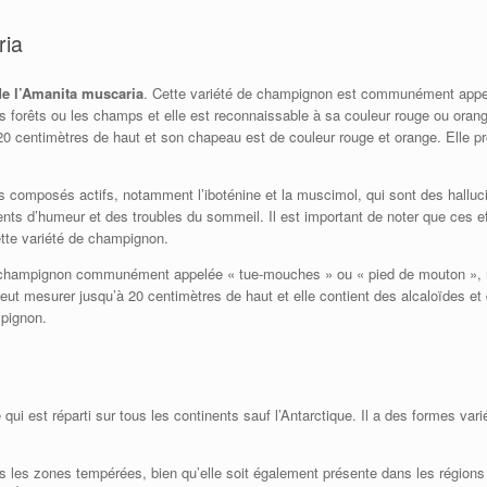
ria
de l’Amanita muscaria
. Cette variété de champignon est communément appe
es forêts ou les champs et elle est reconnaissable à sa couleur rouge ou ora
0 centimètres de haut et son chapeau est de couleur rouge et orange. Elle pr
des composés actifs, notamment l’iboténine et la muscimol, qui sont des hal
s d’humeur et des troubles du sommeil. Il est important de noter que ces eff
te variété de champignon.
e champignon communément appelée « tue-mouches » ou « pied de mouton », re
ut mesurer jusqu’à 20 centimètres de haut et elle contient des alcaloïdes et 
pignon.
i est réparti sur tous les continents sauf l’Antarctique. Il a des formes vari
 les zones tempérées, bien qu’elle soit également présente dans les régions 