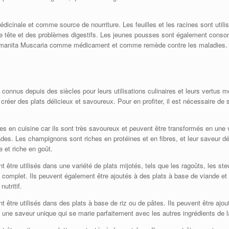
dicinale et comme source de nourriture. Les feuilles et les racines sont util
 de tête et des problèmes digestifs. Les jeunes pousses sont également co
 l’Amanita Muscaria comme médicament et comme remède contre les maladies.
connus depuis des siècles pour leurs utilisations culinaires et leurs vertus m
créer des plats délicieux et savoureux. Pour en profiter, il est nécessaire de 
en cuisine car ils sont très savoureux et peuvent être transformés en une var
s. Les champignons sont riches en protéines et en fibres, et leur saveur dél
 et riche en goût.
re utilisés dans une variété de plats mijotés, tels que les ragoûts, les stew
 complet. Ils peuvent également être ajoutés à des plats à base de viande e
utritif.
tre utilisés dans des plats à base de riz ou de pâtes. Ils peuvent être aj
t une saveur unique qui se marie parfaitement avec les autres ingrédients de l