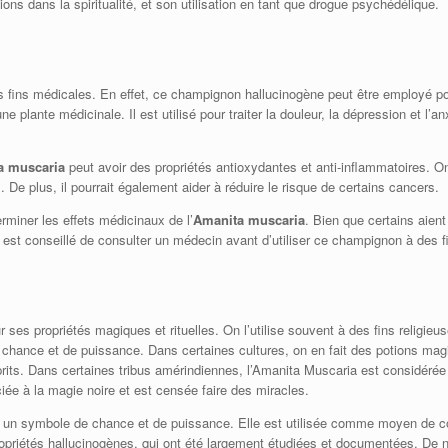
ions dans la spiritualité, et son utilisation en tant que drogue psychédélique.
es fins médicales. En effet, ce champignon hallucinogène peut être employé p
te médicinale. Il est utilisé pour traiter la douleur, la dépression et l’anxié
a muscaria
peut avoir des propriétés antioxydantes et anti-inflammatoires. On
 De plus, il pourrait également aider à réduire le risque de certains cancers.
miner les effets médicinaux de l’
Amanita muscaria
. Bien que certains aien
 est conseillé de consulter un médecin avant d’utiliser ce champignon à des 
ur ses propriétés magiques et rituelles. On l’utilise souvent à des fins religi
hance et de puissance. Dans certaines cultures, on en fait des potions magiq
its. Dans certaines tribus amérindiennes, l’Amanita Muscaria est considérée
ciée à la magie noire et est censée faire des miracles.
un symbole de chance et de puissance. Elle est utilisée comme moyen de com
opriétés hallucinogènes, qui ont été largement étudiées et documentées. De nos