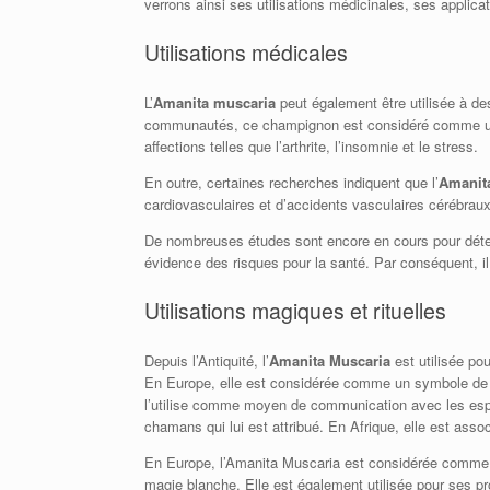
verrons ainsi ses utilisations médicinales, ses applicat
Utilisations médicales
L’
Amanita muscaria
peut également être utilisée à d
communautés, ce champignon est considéré comme une plan
affections telles que l’arthrite, l’insomnie et le stress.
En outre, certaines recherches indiquent que l’
Amanit
cardiovasculaires et d’accidents vasculaires cérébraux.
De nombreuses études sont encore en cours pour déter
évidence des risques pour la santé. Par conséquent, il
Utilisations magiques et rituelles
Depuis l’Antiquité, l’
Amanita Muscaria
est utilisée po
En Europe, elle est considérée comme un symbole de c
l’utilise comme moyen de communication avec les espr
chamans qui lui est attribué. En Afrique, elle est asso
En Europe, l’Amanita Muscaria est considérée comme 
magie blanche. Elle est également utilisée pour ses pr